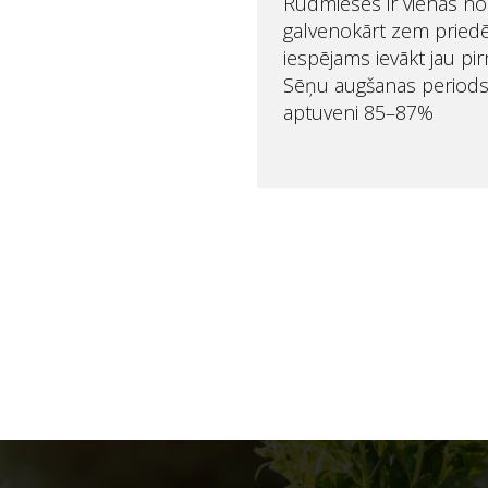
Rudmieses ir vienas no
galvenokārt zem prie
iespējams ievākt jau pir
Sēņu augšanas periods 
aptuveni 85–87%