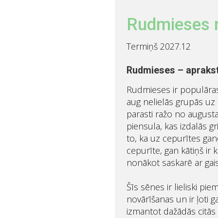
Rudmieses m
Termiņš 2027.12
Rudmieses – apraks
Rudmieses ir populāras 
aug nelielās grupās uz
parasti ražo no august
piensula, kas izdalās g
to, ka uz cepurītes ga
cepurīte, gan kātiņš ir 
nonākot saskarē ar gais
Šīs sēnes ir lieliski pi
novārīšanas un ir ļoti ga
izmantot dažādās citās