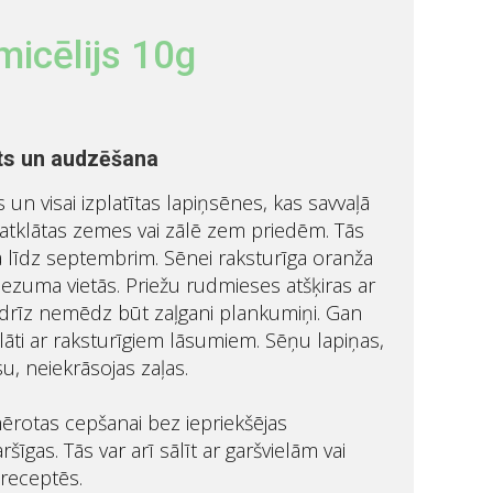
icēlijs 10g
ts un audzēšana
un visai izplatītas lapiņsēnes, kas savvaļā
 atklātas zemes vai zālē zem priedēm. Tās
a līdz septembrim. Sēnei raksturīga oranža
riezuma vietās. Priežu rudmieses atšķiras ar
ndrīz nemēdz būt zaļgani plankumiņi. Gan
klāti ar raksturīgiem lāsumiem. Sēņu lapiņas,
u, neiekrāsojas zaļas.
emērotas cepšanai bez iepriekšējas
ršīgas. Tās var arī sālīt ar garšvielām vai
 receptēs.