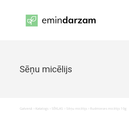
Sēņu micēlijs
Galvenā
Katalogs
SĒKLAS
Sēņu micēlijs
Rudmieses micēlijs 10g