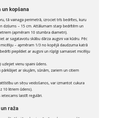
 un kopšana
u, tā vainaga perimetrā, izrociet trīs bedrītes, kuru
un dziļums – 15 cm. Attālumam starp bedrītēm un
etriem (apmēram 10 stumbra diametri).
diet ar sagatavotu skābu dārza augsni vai kūdru. Pēc
et micēliju – apmēram 1/3 no kopējā daudzuma katrā
edrīti piepildiet ar augsni un rūpīgi samaisiet micēliju
i uzlejiet vienu spaini ūdens.
pārklājiet ar skujām, sūnām, zariem un citiem
 attīstību un sēņu veidošanos, var izmantot cukura
z 10 litriem ūdens).
ieteicams laistīt regulāri.
 un raža