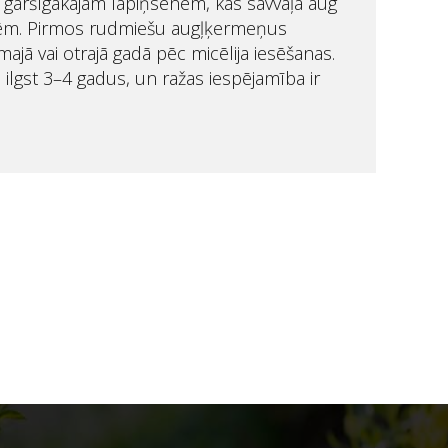
 garšīgākajām lapiņsēnēm, kas savvaļā aug
dēm. Pirmos rudmiešu augļķermeņus
majā vai otrajā gadā pēc micēlija iesēšanas.
ilgst 3–4 gadus, un ražas iespējamība ir