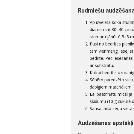
Rudmiešu audzēšana
Ap izvēlētā koka stumbr
diametrs ir 30–40 cm 
stumbru jābūt 0,5–5 m
Pusi no bedrītes piepil
tam vienmērīgi iesēji
bedrītē. Pēc iesēšanas b
ar substrātu.
Katrai bedrītei uzmanīg
Sēnēm paredzēto vietu 
dabīgiem materiāliem.
Lai paātrinātu micēlija
šķīdumu (10 g cukura u
Sausā laikā sēņu vietas 
Audzēšanas apstākļi