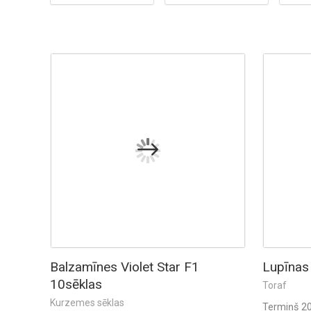
Balzamīnes Violet Star F1
Lupīnas
10sēklas
Toraf
Kurzemes sēklas
Termiņš 2