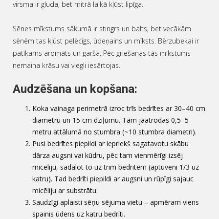
virsma ir gluda, bet mitrā laikā kļūst lipīga.
Sēnes mīkstums sākumā ir stingrs un balts, bet vecākām
sēnēm tas kļūst pelēcīgs, ūdeņains un mīksts. Bērzubekai ir
patīkams aromāts un garša. Pēc griešanas tās mīkstums
nemaina krāsu vai viegli iesārtojas.
Audzēšana un kopšana:
Koka vainaga perimetrā izroc trīs bedrītes ar 30–40 cm
diametru un 15 cm dziļumu. Tām jāatrodas 0,5–5
metru attālumā no stumbra (~10 stumbra diametri).
Pusi bedrītes piepildi ar iepriekš sagatavotu skābu
dārza augsni vai kūdru, pēc tam vienmērīgi izsēj
micēliju, sadalot to uz trim bedrītēm (aptuveni 1/3 uz
katru). Tad bedrīti piepildi ar augsni un rūpīgi sajauc
micēliju ar substrātu.
Saudzīgi aplaisti sēņu sējuma vietu – apmēram viens
spainis ūdens uz katru bedrīti.