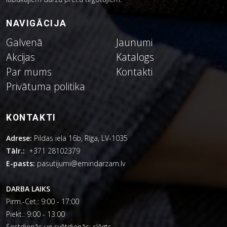
NAVIGĀCIJA
Galvenā
Jaunumi
Akcijas
Katalogs
Par mums
Kontakti
Privātuma politika
KONTAKTI
Adrese:
Pildas iela 16b, Rīga, LV-1035
Tālr.:
+371 28102379
E-pasts:
pasutijumi@emindarzam.lv
DARBA LAIKS
Pirm.-Cet.: 9:00 - 17:00
Piekt.: 9:00 - 13:00
Sestdienās un svētdienās: slēgts