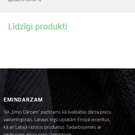
Līdzīgi produkti
EMINDARZAM
SIA „Emin Dārzam” pazīstams kā kvalitatīvu dārza preču
vairumtirgotājs. Latvijas tirgū izplatām Eiropā iecienītus,
kā arī Latvijā ražotus produktus. Sadarbojamies ar
labākajiem dārza preču tirgotājiem.