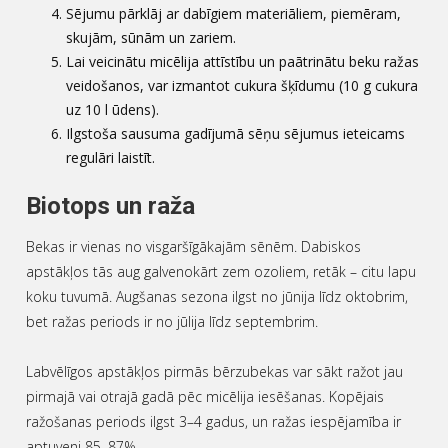
Sējumu pārklāj ar dabīgiem materiāliem, piemēram,
skujām, sūnām un zariem.
Lai veicinātu micēlija attīstību un paātrinātu beku ražas
veidošanos, var izmantot cukura šķīdumu (10 g cukura
uz 10 l ūdens).
Ilgstoša sausuma gadījumā sēņu sējumus ieteicams
regulāri laistīt.
Biotops un raža
Bekas ir vienas no visgaršīgākajām sēnēm. Dabiskos
apstākļos tās aug galvenokārt zem ozoliem, retāk – citu lapu
koku tuvumā. Augšanas sezona ilgst no jūnija līdz oktobrim,
bet ražas periods ir no jūlija līdz septembrim.
Labvēlīgos apstākļos pirmās bērzubekas var sākt ražot jau
pirmajā vai otrajā gadā pēc micēlija iesēšanas. Kopējais
ražošanas periods ilgst 3–4 gadus, un ražas iespējamība ir
aptuveni 85–87%