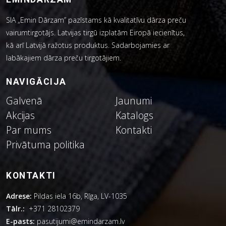
SIA „Emin Dārzam” pazīstams kā kvalitatīvu dārza preču
vairumtirgotājs. Latvijas tirgū izplatām Eiropā iecienītus,
kā arī Latvijā ražotus produktus. Sadarbojamies ar
labākajiem dārza preču tirgotājiem.
NAVIGĀCIJA
Galvenā
Jaunumi
Akcijas
Katalogs
Par mums
Kontakti
Privātuma politika
KONTAKTI
Adrese:
Pildas iela 16b, Rīga, LV-1035
Tālr.:
+371 28102379
E-pasts:
pasutijumi@emindarzam.lv