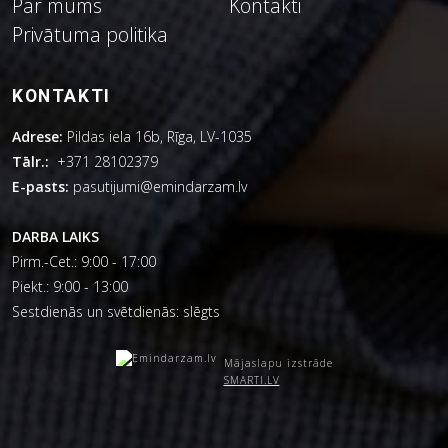
Par mums
Kontakti
Privātuma politika
KONTAKTI
Adrese:
Pildas iela 16b, Rīga, LV-1035
Tālr.:
+371 28102379
E-pasts:
pasutijumi@emindarzam.lv
DARBA LAIKS
Pirm.-Cet.: 9:00 - 17:00
Piekt.: 9:00 - 13:00
Sestdienās un svētdienās: slēgts
Mājaslapu izstrāde
SMARTI.LV