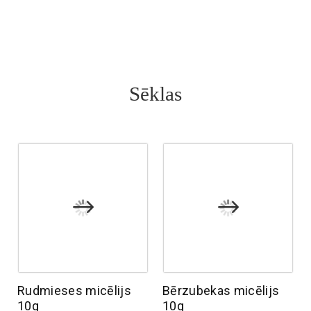
Sēklas
Rudmieses micēlijs
Bērzubekas micēlijs
10g
10g