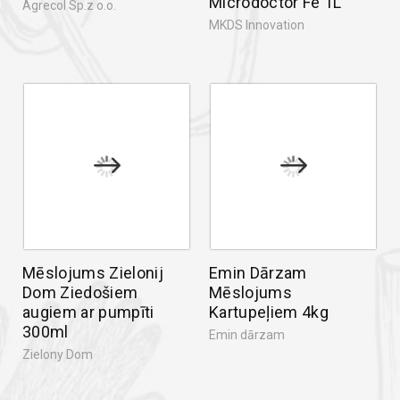
Microdoctor Fe 1L
Agrecol Sp.z o.o.
MKDS Innovation
Mēslojums Zielonij
Emin Dārzam
Dom Ziedošiem
Mēslojums
augiem ar pumpīti
Kartupeļiem 4kg
300ml
Emin dārzam
Zielony Dom