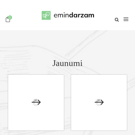
0
Jaunumi