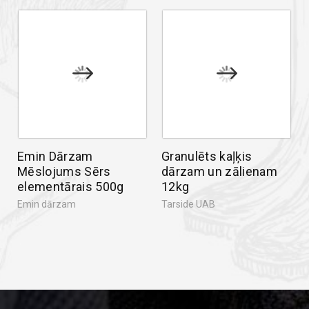
Emin Dārzam
Granulēts kaļķis
Mēslojums Sērs
dārzam un zālienam
elementārais 500g
12kg
Emin dārzam
Tarside UAB