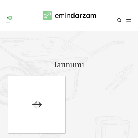
0
Jaunumi