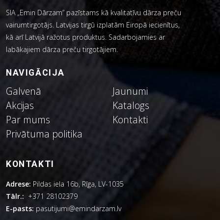
SIA „Emin Dārzam” pazīstams kā kvalitatīvu dārza preču
vairumtirgotājs. Latvijas tirgū izplatām Eiropā iecienītus,
kā arī Latvijā ražotus produktus. Sadarbojamies ar
labākajiem dārza preču tirgotājiem.
NAVIGĀCIJA
Galvenā
Jaunumi
Akcijas
Katalogs
Par mums
Kontakti
Privātuma politika
KONTAKTI
Adrese:
Pildas iela 16b, Rīga, LV-1035
Tālr.:
+371 28102379
E-pasts:
pasutijumi@emindarzam.lv