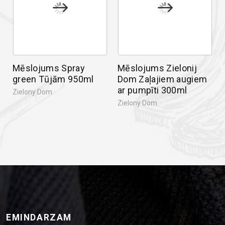
Mēslojums Spray
Mēslojums Zielonij
green Tūjām 950ml
Dom Zaļajiem augiem
ar pumpīti 300ml
Zielony Dom
Zielony Dom
EMINDARZAM