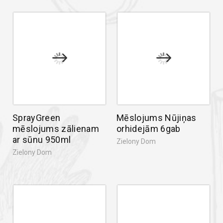
SprayGreen
Mēslojums Nūjiņas
mēslojums zālienam
orhidejām 6gab
ar sūnu 950ml
Zielony Dom
Zielony Dom