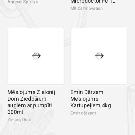
Microdoctor Fe 1L
Agrecol Sp.z o.o.
MKDS Innovation
Mēslojums Zielonij
Emin Dārzam
Dom Ziedošiem
Mēslojums
augiem ar pumpīti
Kartupeļiem 4kg
300ml
Emin dārzam
Zielony Dom