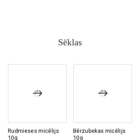
Sēklas
Rudmieses micēlijs
Bērzubekas micēlijs
10g
10g