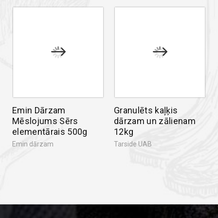
Emin Dārzam
Granulēts kaļķis
Mēslojums Sērs
dārzam un zālienam
elementārais 500g
12kg
Emin dārzam
Tarside UAB