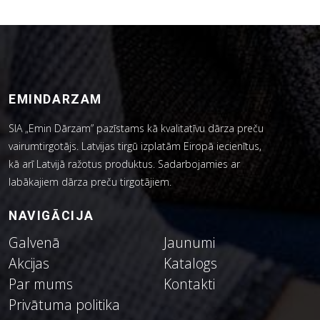
EMINDARZAM
SIA „Emin Dārzam” pazīstams kā kvalitatīvu dārza preču
vairumtirgotājs. Latvijas tirgū izplatām Eiropā iecienītus,
kā arī Latvijā ražotus produktus. Sadarbojamies ar
labākajiem dārza preču tirgotājiem.
NAVIGĀCIJA
Galvenā
Jaunumi
Akcijas
Katalogs
Par mums
Kontakti
Privātuma politika