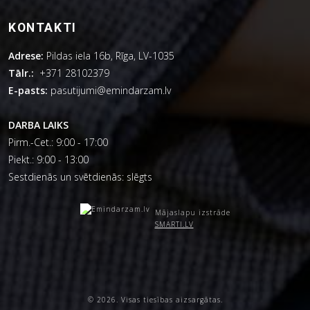
KONTAKTI
Adrese:
Pildas iela 16b, Rīga, LV-1035
Tālr.:
+371 28102379
E-pasts:
pasutijumi@emindarzam.lv
DARBA LAIKS
Pirm.-Cet.: 9:00 - 17:00
Piekt.: 9:00 - 13:00
Sestdienās un svētdienās: slēgts
Mājaslapu izstrāde
SMARTI.LV
© 2026. Visas tiesības aizsargātas.