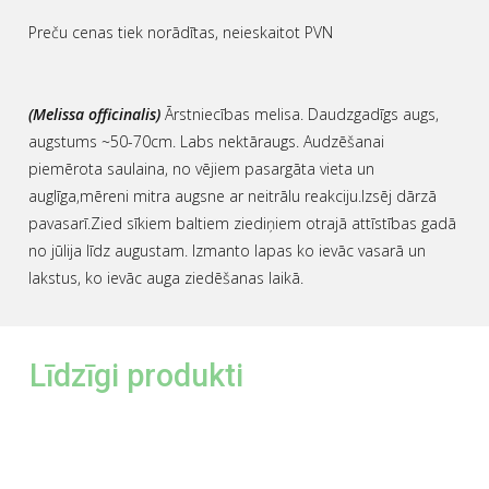
Preču cenas tiek norādītas, neieskaitot PVN
(Melissa officinalis)
Ārstniecības melisa. Daudzgadīgs augs,
augstums ~50-70cm. Labs nektāraugs. Audzēšanai
piemērota saulaina, no vējiem pasargāta vieta un
auglīga,mēreni mitra augsne ar neitrālu reakciju.Izsēj dārzā
pavasarī.Zied sīkiem baltiem ziediņiem otrajā attīstības gadā
no jūlija līdz augustam. Izmanto lapas ko ievāc vasarā un
lakstus, ko ievāc auga ziedēšanas laikā.
Līdzīgi produkti