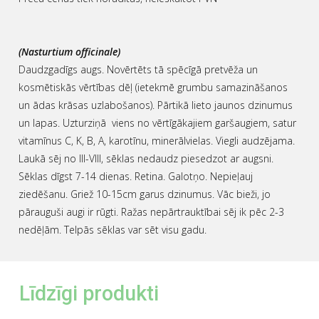
(Nasturtium officinale)
Daudzgadīgs augs. Novērtēts tā spēcīgā pretvēža un
kosmētiskās vērtības dēļ (ietekmē grumbu samazināšanos
un ādas krāsas uzlabošanos). Pārtikā lieto jaunos dzinumus
un lapas. Uzturziņā viens no vērtīgākajiem garšaugiem, satur
vitamīnus C, K, B, A, karotīnu, minerālvielas. Viegli audzējama.
Laukā sēj no III-VIII, sēklas nedaudz piesedzot ar augsni.
Sēklas dīgst 7-14 dienas. Retina. Galotņo. Nepieļauj
ziedēšanu. Griež 10-15cm garus dzinumus. Vāc bieži, jo
pārauguši augi ir rūgti. Ražas nepārtrauktībai sēj ik pēc 2-3
nedēļām. Telpās sēklas var sēt visu gadu.
Līdzīgi produkti