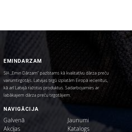
EMINDARZAM
SIA „Emin Dārzam” pazīstams kā kvalitatīvu dārza preču
vairumtirgotājs. Latvijas tirgū izplatām Eiropā iecienītus,
kā arī Latvijā ražotus produktus. Sadarbojamies ar
labākajiem dārza preču tirgotājiem.
NAVIGĀCIJA
Galvenā
Jaunumi
Akcijas
Katalogs