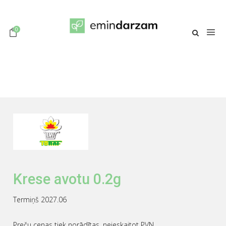
0
Krese avotu 0.2g
Termiņš 2027.06
Preču cenas tiek norādītas, neieskaitot PVN