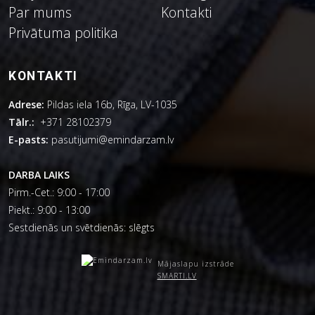
Par mums
Kontakti
Privātuma politika
KONTAKTI
Adrese:
Pildas iela 16b, Rīga, LV-1035
Tālr.:
+371 28102379
E-pasts:
pasutijumi@emindarzam.lv
DARBA LAIKS
Pirm.-Cet.: 9:00 - 17:00
Piekt.: 9:00 - 13:00
Sestdienās un svētdienās: slēgts
Mājaslapu izstrāde
SMARTI.LV