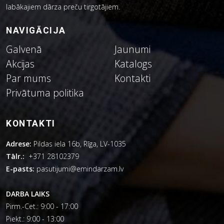
labākajiem dārza preču tirgotājiem.
NAVIGĀCIJA
Galvenā
Jaunumi
Akcijas
Katalogs
Par mums
Kontakti
Privātuma politika
KONTAKTI
Adrese:
Pildas iela 16b, Rīga, LV-1035
Tālr.:
+371 28102379
E-pasts:
pasutijumi@emindarzam.lv
DARBA LAIKS
Pirm.-Cet.: 9:00 - 17:00
Piekt.: 9:00 - 13:00