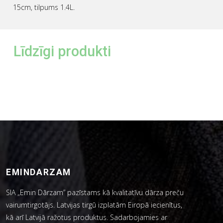
15cm, tilpums 1.4L.
Līdzīgi produkti
EMINDARZAM
SIA „Emin Dārzam” pazīstams kā kvalitatīvu dārza preču
vairumtirgotājs. Latvijas tirgū izplatām Eiropā iecienītus,
kā arī Latvijā ražotus produktus. Sadarbojamies ar