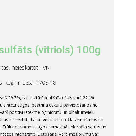
ulfāts (vitriols) 100g
ītas, neieskaitot PVN
ls. Reģ.nr. E.3.a- 1705-18
varš 29.7%, tai skaitā ūdenī šķīstošais varš 22.1%
lu sintēzi augos, paātrina cukuru pārvietošanos no
arš pozitīvi ietekmē ogļhidrātu un olbaltumvielu
nas intensitāti, kā arī veicina hlorofila veidošanos un
ti. Trūkstot varam, augos samazinās hlorofila saturs un
intēzes intensitāte. Lietošana: Vara mēslojumu var