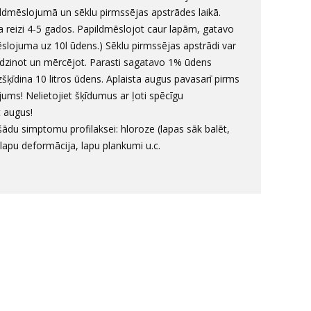
ldmēslojumā un sēklu pirmssējas apstrādes laikā.
eizi 4-5 gados. Papildmēslojot caur lapām, gatavo
lojuma uz 10l ūdens.) Sēklu pirmssējas apstrādi var
idzinot un mērcējot. Parasti sagatavo 1% ūdens
zšķīdina 10 litros ūdens. Aplaista augus pavasarī pirms
ums! Nelietojiet šķīdumus ar ļoti spēcīgu
t augus!
 šādu simptomu profilaksei: hloroze (lapas sāk balēt,
, lapu deformācija, lapu plankumi u.c.