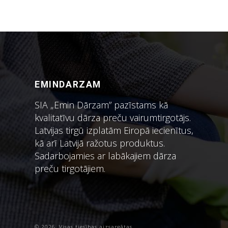
EMINDARZAM
SIA „Emin Dārzam” pazīstams kā
kvalitatīvu dārza preču vairumtirgotājs.
Latvijas tirgū izplatām Eiropā iecienītus,
kā arī Latvijā ražotus produktus.
Sadarbojamies ar labākajiem dārza
preču tirgotājiem.
© 2026. Visas tiesības aizsargātas.