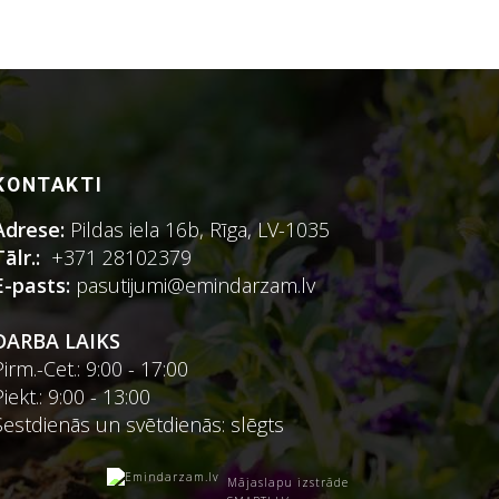
KONTAKTI
Adrese:
Pildas iela 16b, Rīga, LV-1035
Tālr.:
+371 28102379
E-pasts:
pasutijumi@emindarzam.lv
DARBA LAIKS
Pirm.-Cet.: 9:00 - 17:00
Piekt.: 9:00 - 13:00
Sestdienās un svētdienās: slēgts
Mājaslapu izstrāde