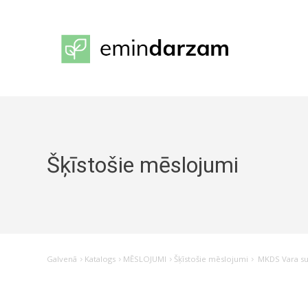
Šķīstošie mēslojumi
Galvenā
Katalogs
MĒSLOJUMI
Šķīstošie mēslojumi
MKDS Vara sulf