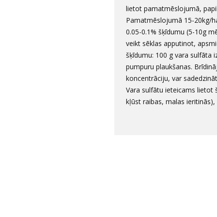
lietot pamatmēslojumā, papi
Pamatmēslojumā 15-20kg/ha r
0.05-0.1% šķīdumu (5-10g mēs
veikt sēklas apputinot, apsm
šķīdumu: 100 g vara sulfāta i
pumpuru plaukšanas. Brīdināj
koncentrāciju, var sadedzinā
Vara sulfātu ieteicams lietot
kļūst raibas, malas ieritinās)