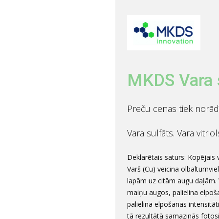
MKDS Vara s
Preču cenas tiek norād
Vara sulfāts. Vara vitrio
Deklarētais saturs: Kopējais 
Varš (Cu) veicina olbaltumvie
lapām uz citām augu daļām. V
maiņu augos, palielina elpoša
palielina elpošanas intensitā
tā rezultātā samazinās fotos