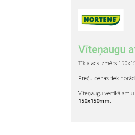
Vīteņaugu a
Tīkla acs izmērs 150
Preču cenas tiek norād
Vīteņaugu vertikālam 
150x150mm.