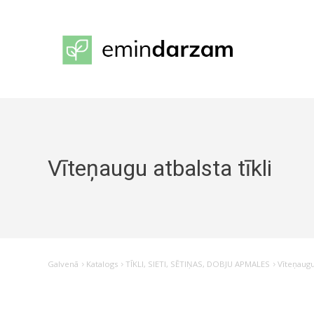
Vīteņaugu atbalsta tīkli
Galvenā
Katalogs
TĪKLI, SIETI, SĒTIŅAS, DOBJU APMALES
Vīteņaugu 