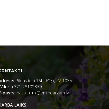
KONTAKTI
Adrese:
Pildas iela 16b, Rīga, LV-1035
Tālr.:
+371 28102379
E-pasts:
pasutijumi@emindarzam.lv
DARBA LAIKS