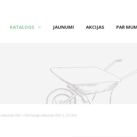
KATALOGS
JAUNUMI
AKCIJAS
PAR MU
atbalsta tīkli
Vīteņaugu atbalsta tīkls 1.2x10m