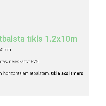
tbalsta tīkls 1.2x10m
x150mm
ītas, neieskaitot PVN
un horizontālam atbalstam,
tīkla acs izmērs